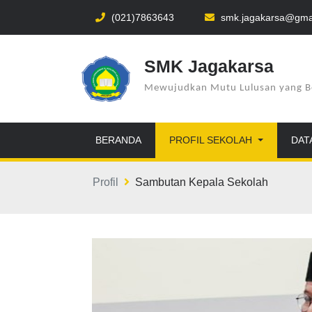
(021)7863643
smk.jagakarsa@gma
SMK Jagakarsa
Mewujudkan Mutu Lulusan yang Berk
BERANDA
PROFIL SEKOLAH
DAT
Profil
Sambutan Kepala Sekolah